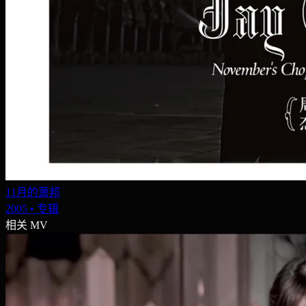
11月的萧邦
2005 • 专辑
相关 MV