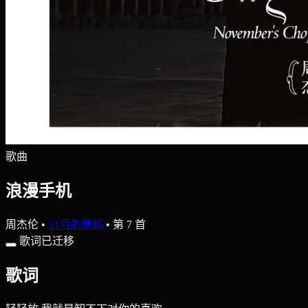
歌曲
浪漫手机
周杰伦
•
11月的萧邦
•
第 7 首
歌词已迁移
歌词