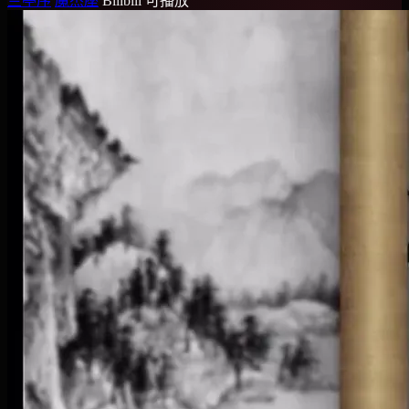
兰亭序
魔杰座
Bilibili
可播放