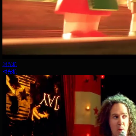
时光机
时光机