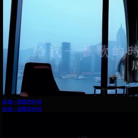
给我一首歌的时间
给我一首歌的时间