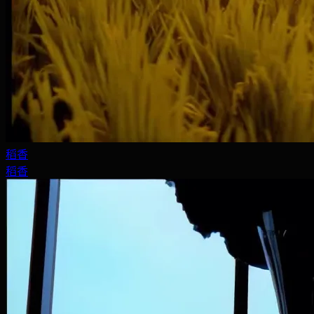
稻香
稻香