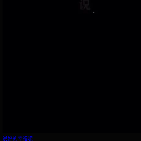
说好的幸福呢