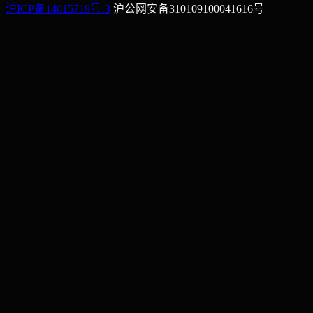
沪ICP备14015719号-3
沪公网安备310109100041616号