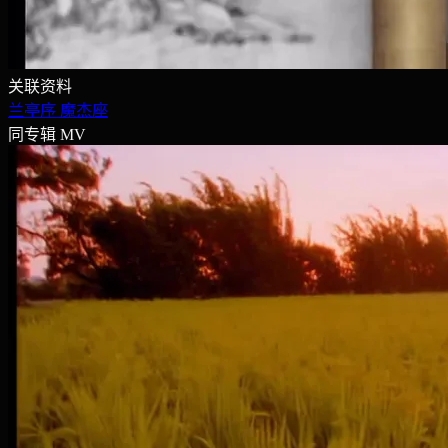
关联资料
兰亭序
魔杰座
同专辑 MV