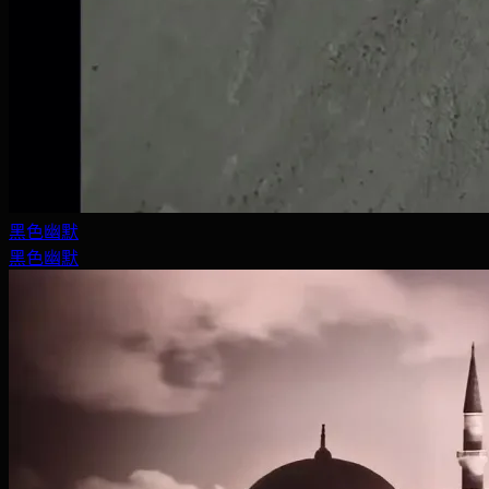
黑色幽默
黑色幽默