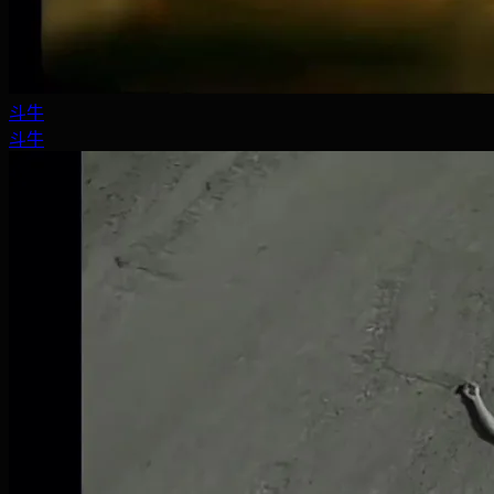
斗牛
斗牛