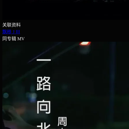
关联资料
飘移
J Ⅲ
同专辑 MV