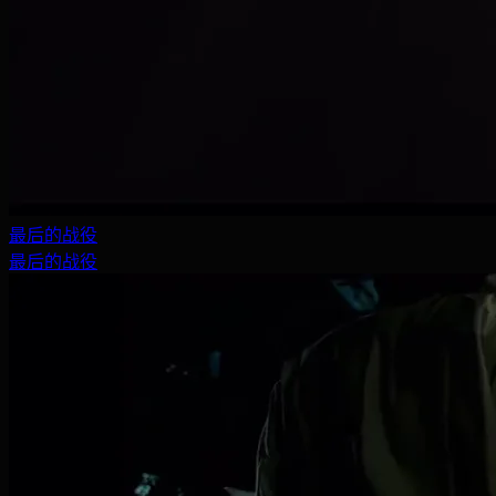
最后的战役
最后的战役