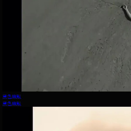
黑色幽默
黑色幽默