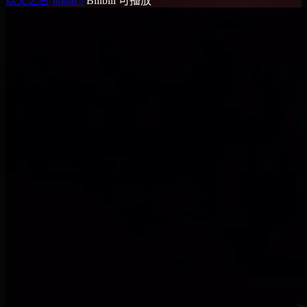
以父之名
Initial J
Bilibili
可播放