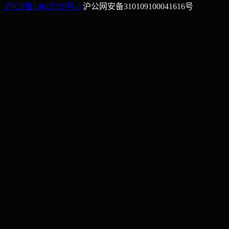
沪ICP备14015719号-3
沪公网安备310109100041616号