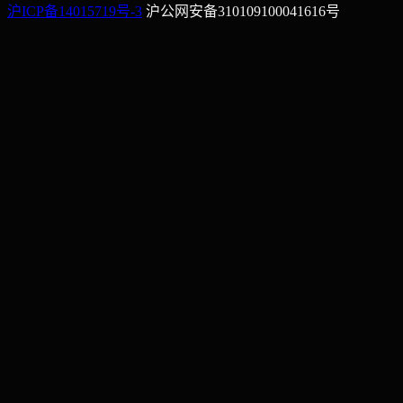
沪ICP备14015719号-3
沪公网安备310109100041616号