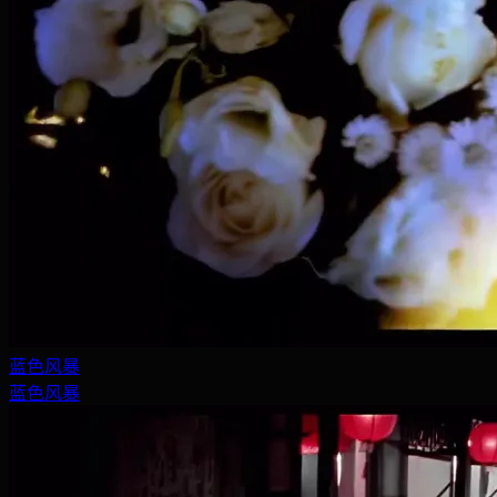
蓝色风暴
蓝色风暴