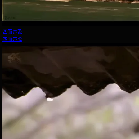
四面楚歌
四面楚歌