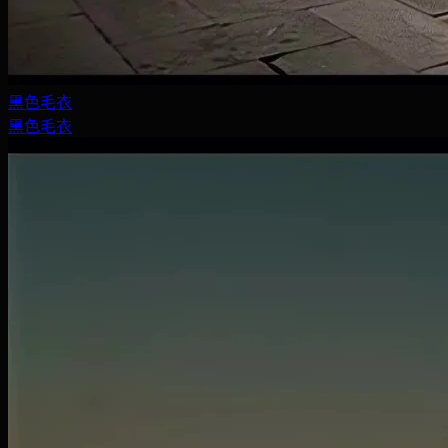
黑色毛衣
黑色毛衣