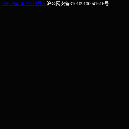
沪ICP备14015719号-3
沪公网安备310109100041616号