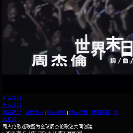
世界末日
世界末日
网站简介
|
隐私保护
|
网站地图
|
网站帮助
|
特别感谢
|
合
作机会
周杰伦歌迷联盟为全球周杰伦歌迷共同创建
Copyright © jayfc.com. All rights reserved.