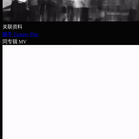
关联资料
蜗牛
Fantasy Plus
同专辑 MV