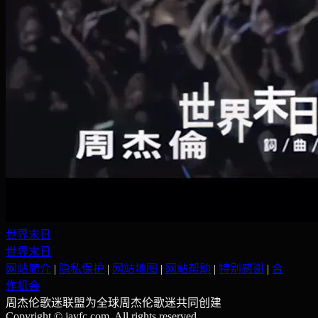
世界末日
世界末日
网站简介
|
隐私保护
|
网站地图
|
网站帮助
|
特别感谢
|
合
作机会
周杰伦歌迷联盟为全球周杰伦歌迷共同创建
Copyright © jayfc.com. All rights reserved.